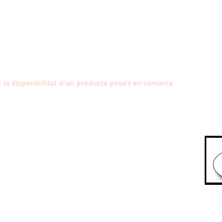
la disponibilitat d'un producte posa't en contacte
Segu
HORARI
Dill-Div: 10:30 - 13:30
Aragó,
16:30 - 20:30
Diss: A convenir
at
Dium: Tancat