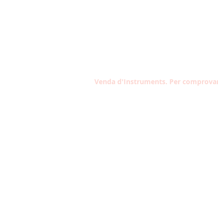
Venda d'Instruments. Per comprovar 
Contacta amb nosaltres
Tel: 933 304 191
Carrer Violant d'Hongria Reina d'
174, 08014
contacte@musicaltarantella.c