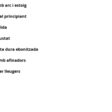
b arc i estoig
 al principiant
lida
rustat
usta dura ebonitzada
amb afinadors
er lleugers