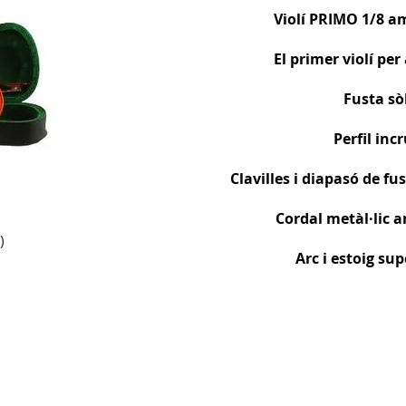
Violí PRIMO 1/8 am
El primer violí per
Fusta sò
Perfil inc
Clavilles i diapasó de f
Cordal metàl·lic 
)
Arc i estoig sup