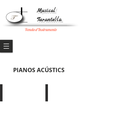
Musical
Tarantel·la
Venda d'Instruments
PIANOS ACÚSTICS
GERH.ADAM
KAWAI 2a mà Restaurat
Model:
Model:
NA
NS
121
10
K
4.100
3.500
€
€
-