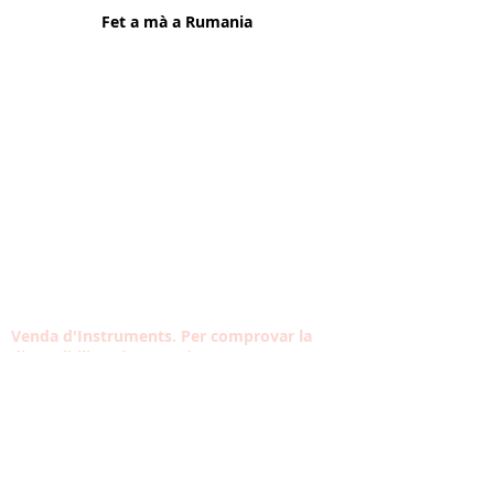
Fet a mà a Rumania
Venda d'Instruments. Per comprovar la
disponibilitat d'un producte posa't en
contacte
Contacta amb nosaltres
Tel:
933 304 191
Carrer Violant d'Hongria Reina d'Aragó, 174,
08014