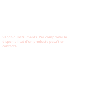
Venda d'Instruments. Per comprovar la
disponibilitat d'un producte posa't en
contacte
Contacta amb nosaltres
Tel:
933 304 191
Carrer Violant d'Hongria Reina d'Aragó, 174,
08014
contacte@musicaltarantella.cat
HORARI
VISITA L'ESCOLA
Dill-Div: 10:30 - 13:30
16:30 - 20:30
Diss: A convenir
Dium: Tancat