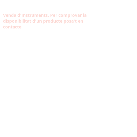
Venda d'Instruments. Per comprovar la
disponibilitat d'un producte posa't en
contacte
Contacta amb nosaltres
Tel:
933 304 191
Carrer Violant d'Hongria Reina d'Aragó, 174,
08014
contacte@musicaltarantella.cat
HORARI
VISITA L'ESCOLA
Dill-Div: 10:30 - 13:30
16:30 - 20:30
Diss: A convenir
Dium: Tancat
Política de Privacitat