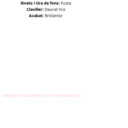
Rivets i tira de fons:
Fusta
Claviller:
Daurat lira
Acabat:
Brillantor
Venda d'Instruments. Per comprovar la
disponibilitat d'un producte posa't en
contacte
Contacta amb nosaltres
Tel:
933 304 191