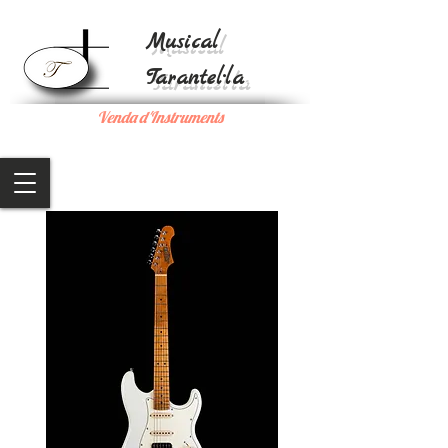
Musical
Tarantel·la
Venda d'Instruments