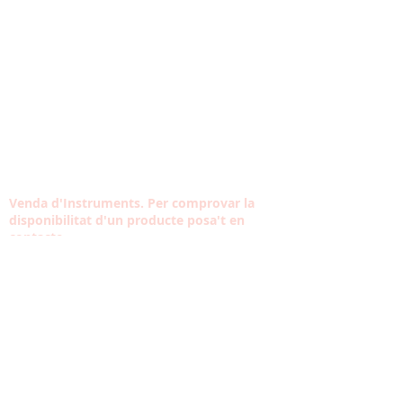
Venda d'Instruments. Per comprovar la
disponibilitat d'un producte posa't en
contacte
Contacta amb nosaltres
Tel:
933 304 191
Carrer Violant d'Hongria Reina d'Aragó, 174,
08014
contacte@musicaltarantella.cat
HORARI
VISITA L'ESCOLA