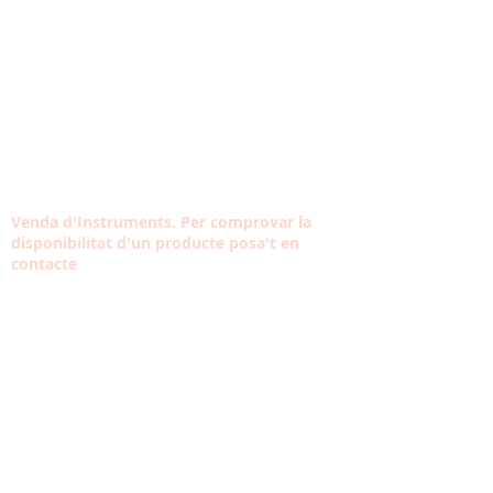
Venda d'Instruments. Per comprovar la
disponibilitat d'un producte posa't en
contacte
Contacta amb nosaltres
Tel:
933 304 191
Carrer Violant d'Hongria Reina d'Aragó, 174,
08014
contacte@musicaltarantella.cat
HORARI
VISITA L'ESCOLA
Dill-Div: 10:30 - 13:30