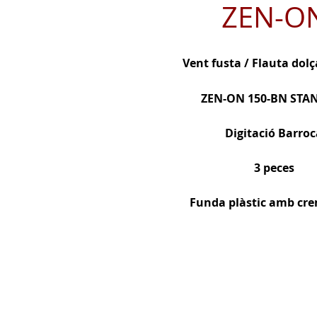
ZEN-O
Vent fusta / Flauta dolç
ZEN-ON
150-BN STA
Digitació Barroc
3 peces
Funda plàstic amb cre