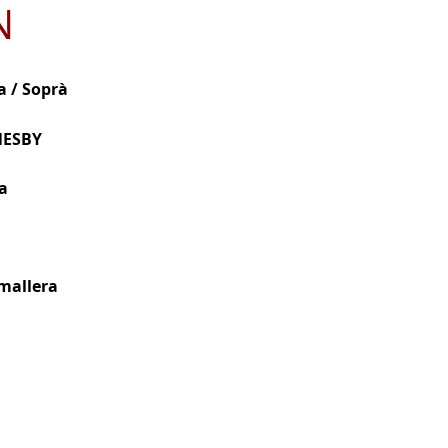
N
a / Soprà
NESBY
a
mallera