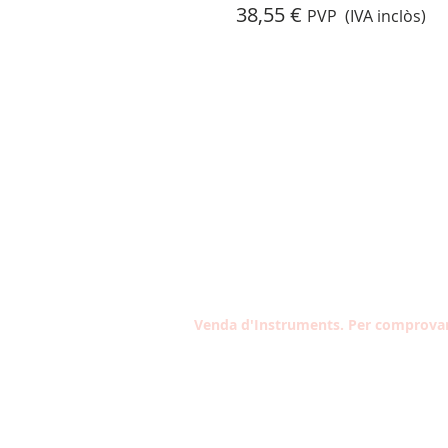
38,55 €
PVP (IVA inclòs)
Venda d'Instruments. Per comprovar 
Contacta amb nosaltres