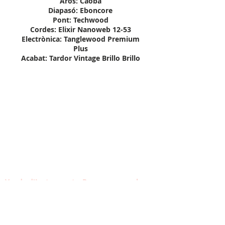
Aros: Caoba
Diapasó: Eboncore
Pont: Techwood
Cordes: Elixir Nanoweb 12-53
Electrònica: Tanglewood Premium
Plus
Acabat: Tardor Vintage Brillo Brillo
Venda d'Instruments. Per comprovar la
disponibilitat d'un producte posa't en
contacte
Contacta amb nosaltres