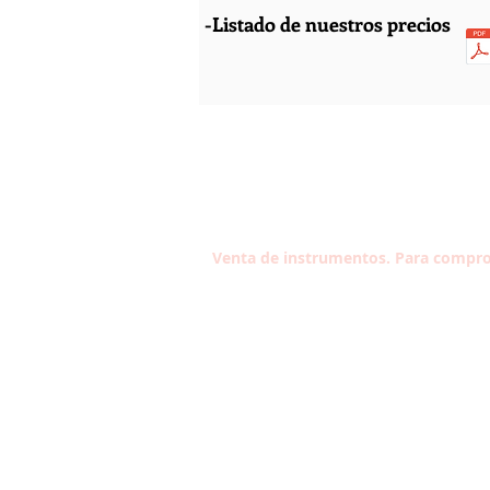
-Listado de nuestros precios
Venta de instrumentos. Para compro
Contacta con nosotros
Tel: 933 304 191
Carrer Violant d'Hongria Reina d'
174, 08014