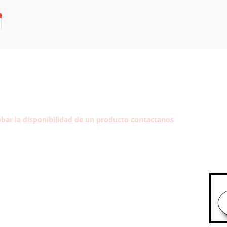
bar la disponibilidad de un producto contactanos
Síg
HORARIO
Lun-Vie: 10:30-13:30
Aragó,
16:30-20:30
Sáb: A convenir
Dom: Cerrado