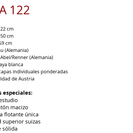
A 122
22 cm
150 cm
59 cm
u (Alemania)
:
Abel/Renner (Alemania)
ya blanca
 capas individuales ponderadas
idad de Austria
s especiales:
estudio
atón macizo
a flotante única
d superior suizas
 sólida