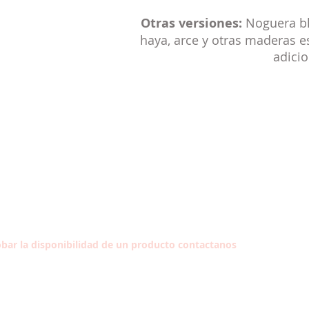
Otras versiones:
Noguera bla
haya, arce y otras maderas e
adicio
bar la disponibilidad de un producto contactanos
Síg