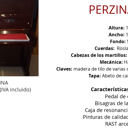
PERZIN
Altura:
1
Ancho:
Fondo:
Cuerdas:
Rösla
Cabezas de los martillos
Mecánica:
Ha
Claves:
madera de tilo de varias
Tapa:
Abeto de cal
INA
Característica
IVA incluido)
Pedal de 
Bisagras de l
Caja de resonanci
Pinturas de calida
RAST arce