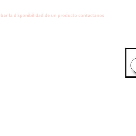
bar la disponibilidad de un producto contactanos
Síg
HORARIO
Lun-Vie: 10:30-13:30
Aragó,
16:30-20:30
Sáb: A convenir
Dom: Cerrado