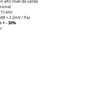
n alto nivel de salida
cional
 15 kHz
0dB = 2.2mV / Pa)
 + - 30%
or