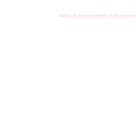
Venta de instrumentos. Para compro
Contacta con nosotros
Tel: 933 304 191
Carrer Violant d'Hongria Reina d'
174, 08014
Aviso Legal
Política de Privacidad