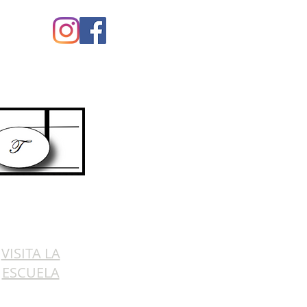
uenos
VISITA LA
ESCUELA