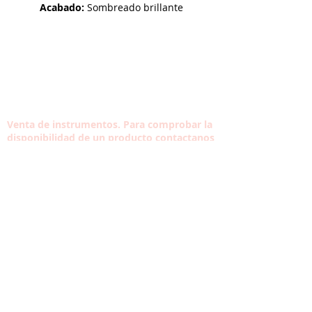
Acabado:
Sombreado brillante
Venta de instrumentos. Para comprobar la
disponibilidad de un producto contactanos
Contacta con nosotros
Tel:
933 304 191
Carrer Violant d'Hongria Reina d'Aragó, 174,
08014
HORARIO
VISITA LA ESCUELA
Lun-Vie: 10:30-13:30
16:30-20:30
Sáb: A convenir
Dom: Cerrado