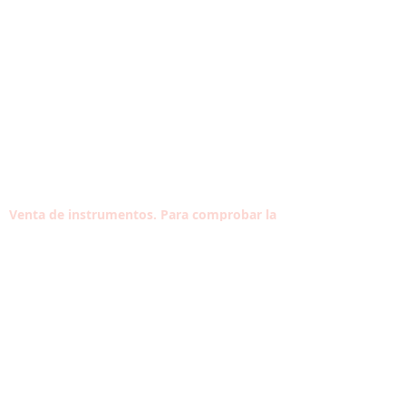
Venta de instrumentos. Para comprobar la
disponibilidad de un producto contactanos
Contacta con nosotros
Tel:
933 304 191
Carrer Violant d'Hongria Reina d'Aragó, 174,
08014
HORARIO
VISITA LA ESCUELA
Lun-Vie: 10:30-13:30