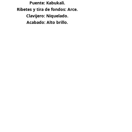
Puente: Kabukali.
Ribetes y tira de fondos: Arce.
Clavijero: Niquelado.
Acabado: Alto brillo.
Venta de instrumentos. Para comprobar la
disponibilidad de un producto contactanos
Contacta con nosotros