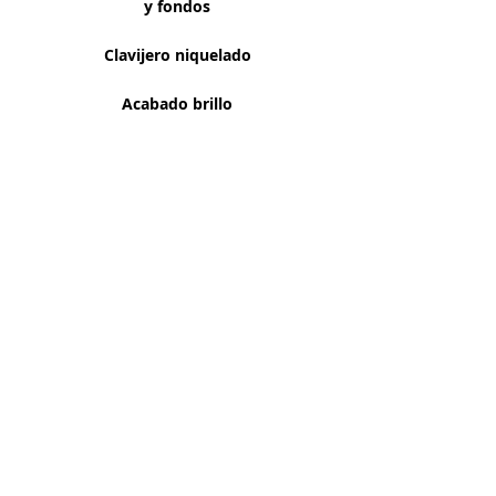
y fondos
Clavijero niquelado
Acabado brillo
Venta de instrumentos. Para comprobar la
disponibilidad de un producto contactanos
Contacta con nosotros
Tel:
933 304 191
Carrer Violant d'Hongria Reina d'Aragó, 174,
08014