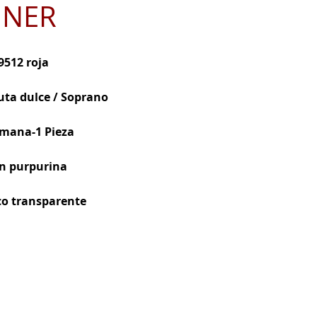
NER
512 roja
uta dulce / Soprano
emana-1 Pieza
on purpurina
co transparente