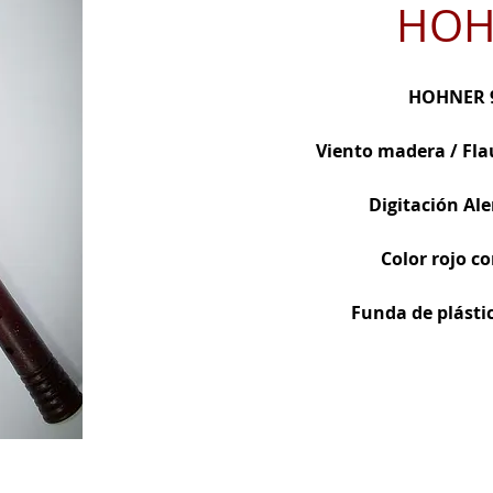
HOH
HOHNER 9
Viento madera / Fla
Digitación Al
Color rojo c
Funda de plásti