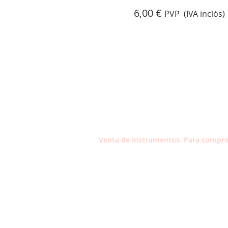
6,
00 €
PVP (IVA inclòs)
Venta de instrumentos. Para compro
Contacta con nosotros
Tel: 933 304 191
Carrer Violant d'Hongria Reina d'