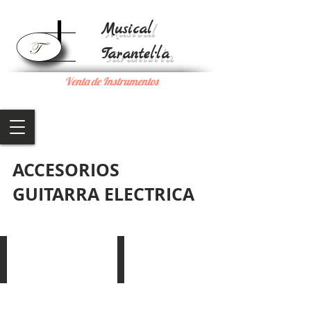
Musical
Tarantel·la
Venta de Instrumentos
ACCESORIOS
GUITARRA ELECTRICA
BOTÓN POTENCIOMETRO
JUEGO CUERDAS ROTOSOUND
Modelo:
Modelo:
PICK
R9
BOY
6,00
oro
€